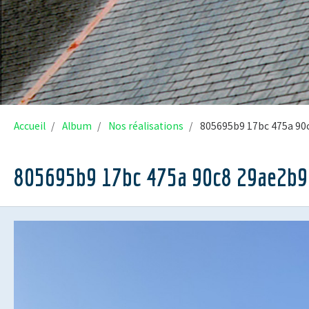
Accueil
Album
Nos réalisations
805695b9 17bc 475a 90
805695b9 17bc 475a 90c8 29ae2b